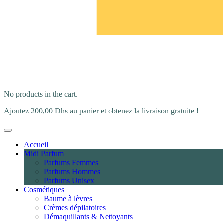
No products in the cart.
Ajoutez
200,00
Dhs
au panier et obtenez la livraison gratuite !
Accueil
Midi Parfum
Parfums Femmes
Parfums Hommes
Parfums Unisex
Cosmétiques
Baume à lèvres
Crèmes dépilatoires
Démaquillants & Nettoyants