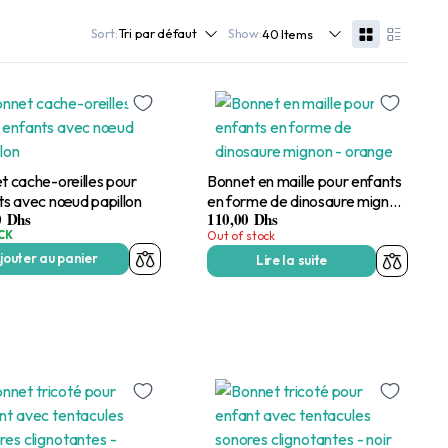
Sort:
Show:
t cache-oreilles pour
Bonnet en maille pour enfants
ts avec nœud papillon
en forme de dinosaure mignon
0
Dhs
110,00
Dhs
– orange
CK
Out of stock
jouter au panier
Lire la suite