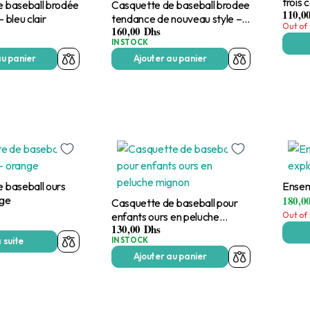
trois 
 baseball brodée
Casquette de baseball brodee
110,0
– bleu clair
tendance de nouveau style –
Out of 
160,00
Dhs
bleu royal
IN STOCK
au panier
Ajouter au panier
 baseball ours
Ensem
nge
180,0
Casquette de baseball pour
enfants ours en peluche
Out of 
130,00
Dhs
mignon
IN STOCK
a suite
Ajouter au panier