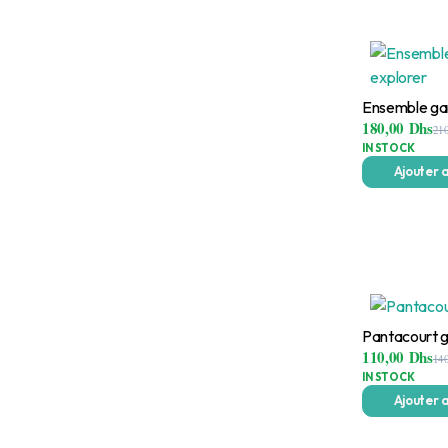
Ensemble ga
180,00
Dhs
21
IN STOCK
Ajouter 
Pantacourt 
110,00
Dhs
14
IN STOCK
Ajouter 