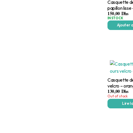
Casquette de
papillon lisse 
150,00
Dhs
IN STOCK
Ajouter 
Casquette de
velcro – ora
130,00
Dhs
Out of stock
Lire l