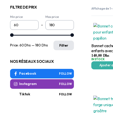
FILTRE DE PRIX
Affichage de 1–
Min price
Max price
-
Price:
60 Dhs
—
180 Dhs
Filter
Bonnet cache
enfants avec
140,00
Dhs
IN STOCK
NOS RÉSEAUX SOCIAUX
Ajouter 
Facebook
FOLLOW
Instagram
FOLLOW
Tiktok
FOLLOW