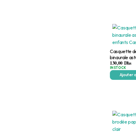
Casquette de
binaurale as
130,00
Dhs
enfants Casq
IN STOCK
Ajouter 