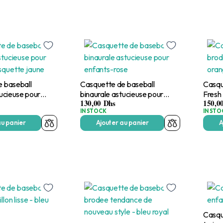
 baseball
Casquette de baseball
Casqu
tucieuse pour
binaurale astucieuse pour
Fresh
130,00
Dhs
150,0
uette jaune
enfants-rose
IN STOCK
IN STO
au panier
Ajouter au panier
A
Casqu