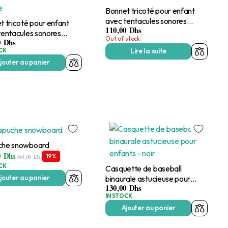
Bonnet tricoté pour enfant
avec tentacules sonores
t tricoté pour enfant
110,00
Dhs
clignotantes – noir
tentacules sonores
Out of stock
0
Dhs
tantes – jaune
CK
Lire la suite
jouter au panier
che snowboard
0
Dhs
19%
160,00
Dhs
CK
Casquette de baseball
binaurale astucieuse pour
jouter au panier
130,00
Dhs
enfants – noir
IN STOCK
Ajouter au panier