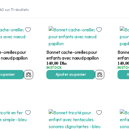
40 sur 71 résultats
-oreilles pour
Bonnet cache-oreilles pour
Bonne
 nœud papillon
enfants avec nœud papillon
enfan
140,00
Dhs
140,0
IN STOCK
IN STO
au panier
Ajouter au panier
A