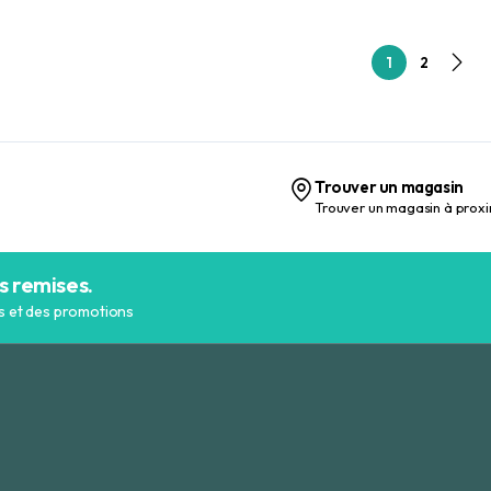
1
2
Trouver un magasin
Trouver un magasin à proxi
s remises.
es et des promotions