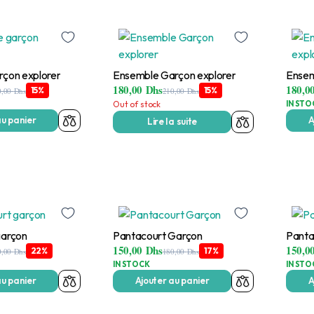
rçon explorer
Ensemble Garçon explorer
Ensem
180,00
Dhs
180,0
15%
15%
0,00
Dhs
210,00
Dhs
Out of stock
IN STO
au panier
A
Lire la suite
garçon
Pantacourt Garçon
Panta
150,00
Dhs
150,0
22%
17%
0,00
Dhs
180,00
Dhs
IN STOCK
IN STO
au panier
Ajouter au panier
A