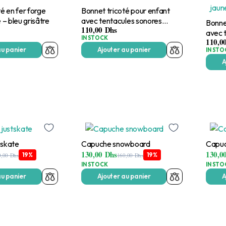
é en fer forge
Bonnet tricoté pour enfant
 – bleu grisâtre
avec tentacules sonores
Bonne
110,00
Dhs
clignotantes – bleu
avec 
IN STOCK
110,0
cligno
au panier
Ajouter au panier
IN STO
A
tskate
Capuche snowboard
Capu
130,00
Dhs
130,0
19%
19%
0,00
Dhs
160,00
Dhs
IN STOCK
IN STO
au panier
Ajouter au panier
A