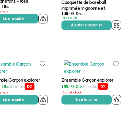
canetons – rose
Casquette de baseball
0
Dhs
imprimée mignonne et
stock
140,00
Dhs
polyvalente – marron
IN STOCK
Lire la suite
Ajouter au panier
ble Garçon explorer
Ensemble Garçon explorer
0
Dhs
180,00
Dhs
15%
15%
210,00
Dhs
210,00
Dhs
stock
Out of stock
Lire la suite
Lire la suite