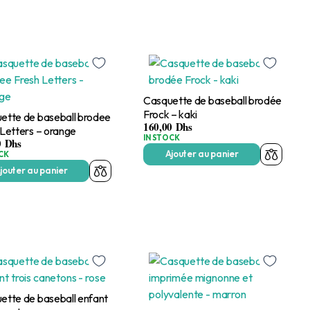
Casquette de baseball brodée
Frock – kaki
ette de baseball brodee
160,00
Dhs
 Letters – orange
IN STOCK
0
Dhs
Ajouter au panier
CK
jouter au panier
ette de baseball enfant