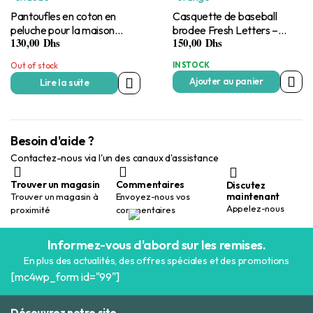
Pantoufles en coton en
Casquette de baseball
peluche pour la maison
brodee Fresh Letters –
130,00
Dhs
150,00
Dhs
chaude
orange
Out of stock
IN STOCK
Ajouter au panier
Lire la suite
Besoin d'aide ?
Contactez-nous via l'un des canaux d'assistance
Trouver un magasin
Commentaires
Discutez
maintenant
Trouver un magasin à
Envoyez-nous vos
Appelez-nous
proximité
commentaires
Informez-vous d'abord sur les remises.
En plus des actualités, des offres spéciales et des promotions
[mc4wp_form id="99"]
Découvrez notre site