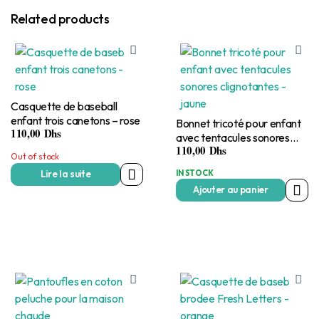
Related products
Casquette de baseball
enfant trois canetons – rose
Bonnet tricoté pour enfant
110,00
Dhs
avec tentacules sonores
110,00
Dhs
clignotantes – jaune
Out of stock
IN STOCK
Lire la suite
Ajouter au panier