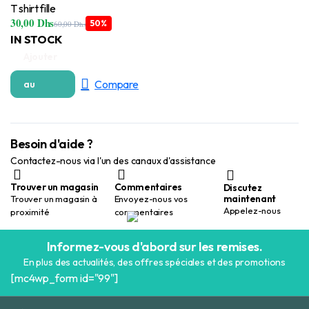
T shirt fille
30,00
Dhs
50%
60,00
Dhs
Le
Le
IN STOCK
prix
prix
initial
actuel
Ajouter
était :
est :
60,00 Dhs.
30,00 Dhs.
Compare
au
panier
Besoin d'aide ?
Contactez-nous via l'un des canaux d'assistance
Trouver un magasin
Commentaires
Discutez
maintenant
Trouver un magasin à
Envoyez-nous vos
Appelez-nous
proximité
commentaires
Informez-vous d'abord sur les remises.
En plus des actualités, des offres spéciales et des promotions
[mc4wp_form id="99"]