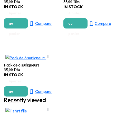
35,00
Dhs
35,00
Dhs
IN STOCK
IN STOCK
Ajouter
Ajouter
Compare
Compare
au
au
panier
panier
Pack de 6 surligneurs
35,00
Dhs
IN STOCK
Ajouter
Compare
au
Recently viewed
panier