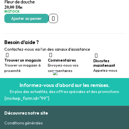
Fleur de douche
20,00
Dhs
IN STOCK
Ajouter au panier
Besoin d'aide ?
Contactez-nous via l'un des canaux d'assistance
Trouver un magasin
Commentaires
Discutez
maintenant
Trouver un magasin à
Envoyez-nous vos
Appelez-nous
proximité
commentaires
Informez-vous d'abord sur les remises.
En plus des actualités, des offres spéciales et des promotions
[mc4wp_form id="99"]
Découvrez notre site
Conditions générales