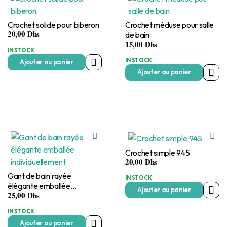
Crochet solide pour biberon
Crochet méduse pour salle
20,00
Dhs
de bain
15,00
Dhs
IN STOCK
IN STOCK
Ajouter au panier
Ajouter au panier
Crochet simple 945
20,00
Dhs
Gant de bain rayée
IN STOCK
élégante emballée
Ajouter au panier
25,00
Dhs
individuellement
IN STOCK
Ajouter au panier