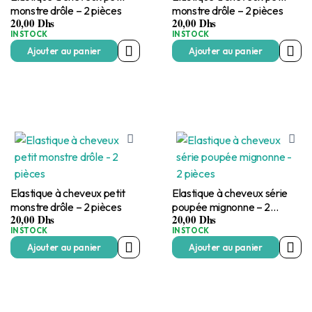
monstre drôle – 2 pièces
monstre drôle – 2 pièces
20,00
Dhs
20,00
Dhs
IN STOCK
IN STOCK
Ajouter au panier
Ajouter au panier
Elastique à cheveux petit
Elastique à cheveux série
monstre drôle – 2 pièces
poupée mignonne – 2
20,00
Dhs
20,00
Dhs
pièces
IN STOCK
IN STOCK
Ajouter au panier
Ajouter au panier