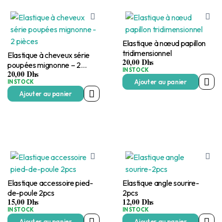
Elastique à nœud papillon
tridimensionnel
Elastique à cheveux série
20,00
Dhs
poupées mignonne – 2
IN STOCK
20,00
Dhs
pièces
Ajouter au panier
IN STOCK
Ajouter au panier
Elastique accessoire pied-
Elastique angle sourire-
de-poule 2pcs
2pcs
15,00
Dhs
12,00
Dhs
IN STOCK
IN STOCK
Ajouter au panier
Ajouter au panier