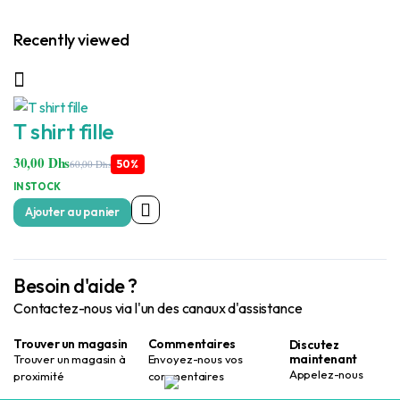
Recently viewed
T shirt fille
30,00
Dhs
60,00
Dhs
50%
Le
Le
prix
prix
IN STOCK
initial
actuel
Ajouter au panier
était :
est :
60,00 Dhs.
30,00 Dhs.
Besoin d'aide ?
Contactez-nous via l'un des canaux d'assistance
Trouver un magasin
Commentaires
Discutez
maintenant
Trouver un magasin à
Envoyez-nous vos
Appelez-nous
proximité
commentaires