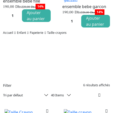
ensemble bebe fille
ensemble bebe garcon
190,00
Dhs
14%
220,00
Dhs
Le
Le
190,00
Dhs
Ajouter
14%
220,00
Dhs
prix
prix
Le
Le
initial
actuel
Ajouter
au panier
prix
prix
était :
est :
initial
actuel
au panier
220,00 Dhs.
190,00 Dhs.
était :
est :
220,00 Dhs
190,00 Dhs
Accueil
Enfant
Papeterie
Taille-crayons
Filter
6 résultats affichés