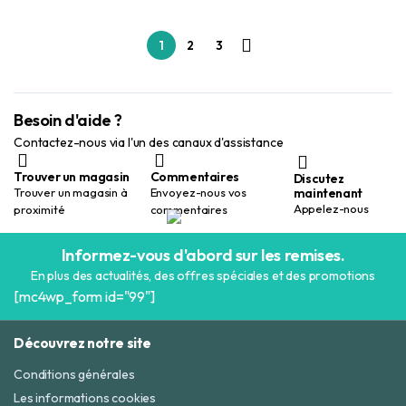
1
2
3
Besoin d'aide ?
Contactez-nous via l'un des canaux d'assistance
Trouver un magasin
Commentaires
Discutez
maintenant
Trouver un magasin à
Envoyez-nous vos
Appelez-nous
proximité
commentaires
Informez-vous d'abord sur les remises.
En plus des actualités, des offres spéciales et des promotions
[mc4wp_form id="99"]
Découvrez notre site
Conditions générales
Les informations cookies