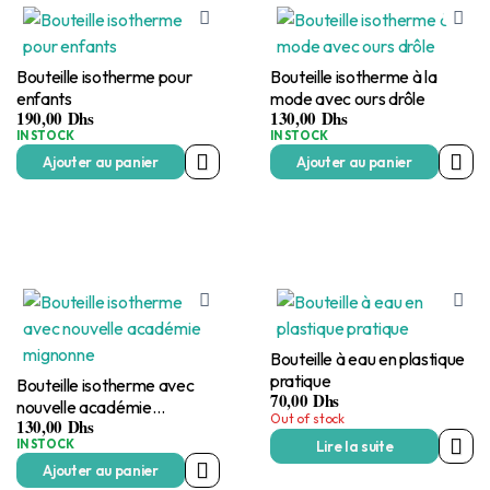
Bouteille isotherme pour
Bouteille isotherme à la
enfants
mode avec ours drôle
190,00
Dhs
130,00
Dhs
IN STOCK
IN STOCK
Ajouter au panier
Ajouter au panier
Bouteille à eau en plastique
pratique
Bouteille isotherme avec
70,00
Dhs
nouvelle académie
Out of stock
130,00
Dhs
mignonne
IN STOCK
Lire la suite
Ajouter au panier