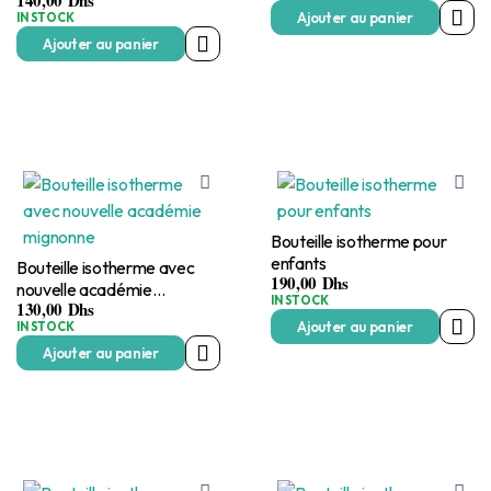
140,00
Dhs
DY-BW809
Ajouter au panier
IN STOCK
Ajouter au panier
Bouteille isotherme pour
enfants
Bouteille isotherme avec
190,00
Dhs
nouvelle académie
IN STOCK
130,00
Dhs
mignonne
Ajouter au panier
IN STOCK
Ajouter au panier