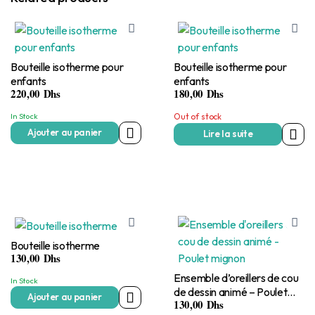
Bouteille isotherme pour
Bouteille isotherme pour
enfants
enfants
220,00
Dhs
180,00
Dhs
In Stock
Out of stock
Ajouter au panier
Lire la suite
Bouteille isotherme
130,00
Dhs
Ensemble d’oreillers de cou
In Stock
de dessin animé – Poulet
Ajouter au panier
130,00
Dhs
mignon