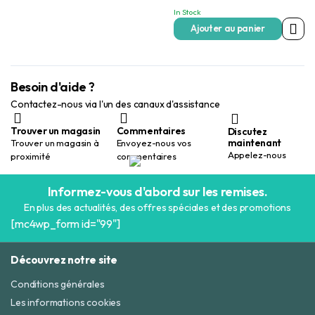
In Stock
Ajouter au panier
Besoin d'aide ?
Contactez-nous via l'un des canaux d'assistance
Trouver un magasin
Commentaires
Discutez
maintenant
Trouver un magasin à
Envoyez-nous vos
Appelez-nous
proximité
commentaires
Informez-vous d'abord sur les remises.
En plus des actualités, des offres spéciales et des promotions
[mc4wp_form id="99"]
Découvrez notre site
Conditions générales
Les informations cookies