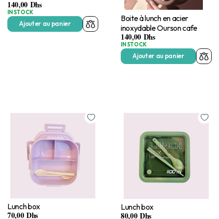
140,00
Dhs
IN STOCK
Boite à lunch en acier
Ajouter au panier
inoxydable Ourson cafe
140,00
Dhs
IN STOCK
Ajouter au panier
Lunch box
Lunch box
70,00
Dhs
80,00
Dhs