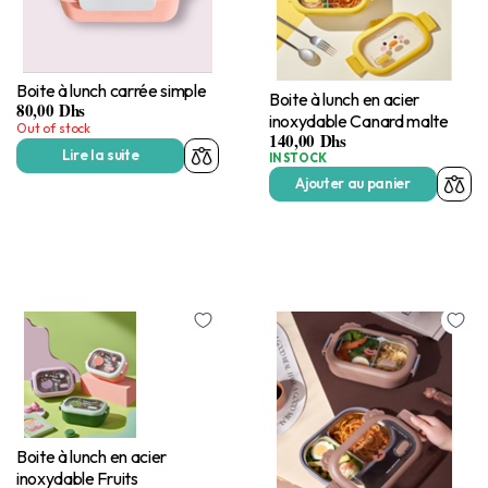
Boite à lunch carrée simple
Boite à lunch en acier
80,00
Dhs
inoxydable Canard malte
Out of stock
140,00
Dhs
Lire la suite
IN STOCK
Ajouter au panier
Boite à lunch en acier
inoxydable Fruits