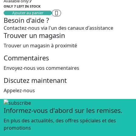
15,00 Dhs.
10,00 Dhs.
Available only:
7
initial
actuel
ONLY 7 LEFT IN STOCK
était :
est :
19,00 Dhs.
15,00 Dhs.
Ajouter au panier
Besoin d'aide ?
Contactez-nous via l'un des canaux d'assistance
Trouver un magasin
Trouver un magasin à proximité
Commentaires
Envoyez-nous vos commentaires
Discutez maintenant
Appelez-nous
Informez-vous d'abord sur les remises.
En plus des actualités, des offres spéciales et des
promotions