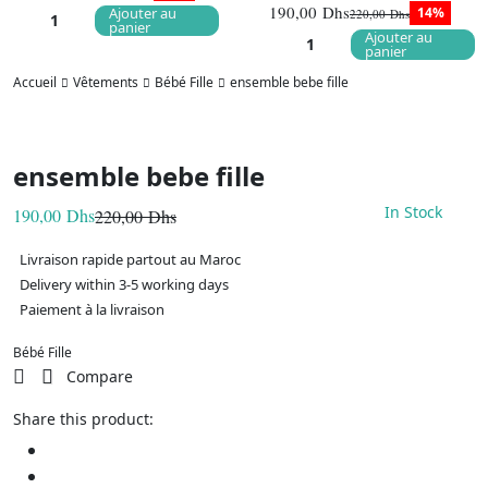
Le
Le
190,00
Dhs
Ajouter au
14%
220,00
Dhs
prix
prix
Le
Le
panier
initial
actuel
Ajouter au
prix
prix
était :
est :
panier
initial
actuel
220,00 Dhs.
190,00 Dhs.
était :
est :
Accueil
Vêtements
Bébé Fille
ensemble bebe fille
220,00 Dhs
190,00 Dhs
ensemble bebe fille
In Stock
190,00
Dhs
220,00
Dhs
Le
Le
prix
prix
Livraison rapide partout au Maroc
initial
actuel
était :
est :
Delivery within 3-5 working days
220,00 Dhs.
190,00 Dhs.
Paiement à la livraison
Bébé Fille
Compare
Share this product: