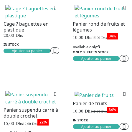
Cage ? baguettes en
Panier rond de fruits et
plastique
légumes
20,00
Dhs
34%
10,00
Dhs
15,00
Dhs
Le
Le
IN STOCK
prix
prix
Available only:
3
initial
actuel
Ajouter au panier
ONLY 3 LEFT IN STOCK
était :
est :
15,00 Dhs.
10,00 Dhs.
Ajouter au panier
Panier de fruits
Panier suspendu carré à
34%
10,00
Dhs
15,00
Dhs
Le
Le
double crochet
prix
prix
IN STOCK
22%
15,00
Dhs
initial
actuel
19,00
Dhs
Ajouter au panier
Le
Le
était :
est :
prix
prix