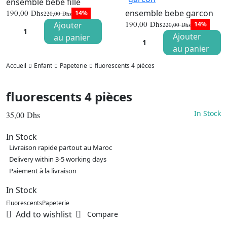
ensemble bebe fille
ensemble bebe garcon
190,00
Dhs
14%
220,00
Dhs
Le
Le
190,00
Dhs
Ajouter
14%
220,00
Dhs
prix
prix
Le
Le
initial
actuel
Ajouter
au panier
prix
prix
était :
est :
initial
actuel
au panier
220,00 Dhs.
190,00 Dhs.
était :
est :
220,00 Dhs
190,00 Dhs
Accueil
Enfant
Papeterie
fluorescents 4 pièces
fluorescents 4 pièces
In Stock
35,00
Dhs
In Stock
Livraison rapide partout au Maroc
Delivery within 3-5 working days
Paiement à la livraison
In Stock
Fluorescents
Papeterie
Add to wishlist
Compare