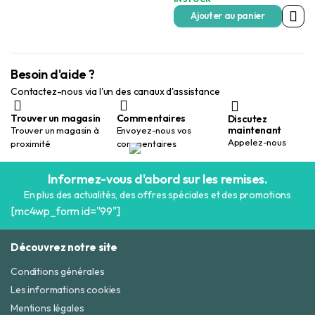
Ajouter au panier
Besoin d'aide ?
Contactez-nous via l'un des canaux d'assistance
Trouver un magasin
Commentaires
Discutez
maintenant
Trouver un magasin à
Envoyez-nous vos
Appelez-nous
proximité
commentaires
Informez-vous d'abord sur les remises.
En plus des actualités, des offres spéciales et des promotions
[mc4wp_form id="99"]
Découvrez notre site
Conditions générales
Les informations cookies
Mentions légales