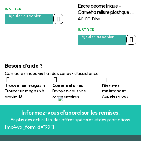
Encre geometrique –
IN STOCK
Carnet a reliure plastique B5
Ajouter au panier
40 feuilles
40,00
Dhs
IN STOCK
Ajouter au panier
Besoin d'aide ?
Contactez-nous via l'un des canaux d'assistance
Trouver un magasin
Commentaires
Discutez
maintenant
Trouver un magasin à
Envoyez-nous vos
Appelez-nous
proximité
commentaires
Informez-vous d'abord sur les remises.
En plus des actualités, des offres spéciales et des promotions
[mc4wp_form id="99"]