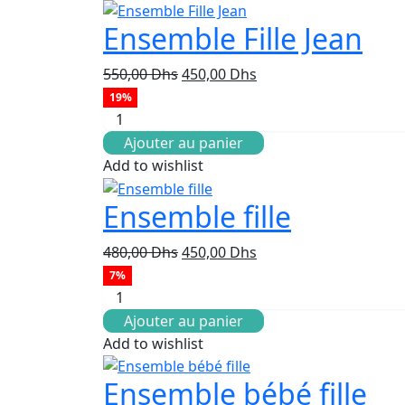
Ensemble Fille Jean
Le
Le
550,00
Dhs
450,00
Dhs
prix
prix
19%
initial
actuel
était :
est :
Ajouter au panier
550,00 Dhs.
450,00 Dhs.
Add to wishlist
Ensemble fille
Le
Le
480,00
Dhs
450,00
Dhs
prix
prix
7%
initial
actuel
était :
est :
Ajouter au panier
480,00 Dhs.
450,00 Dhs.
Add to wishlist
Ensemble bébé fille