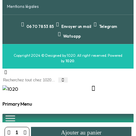
Mentions légales
06 70 78 53 85
Envoyer un mail
Telegram
Watsapp
Copyright 2024 © Designed by 1020. All right reserved. Powered
by
1020
.
Primary Menu
Ajouter au panier
Second Menu
12