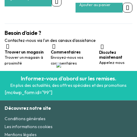
Ajouter au panier
Besoin d'aide ?
Contactez-nous via l'un des canaux d'assistance
Trouver un magasin
Commentaires
Discutez
maintenant
Trouver un magasin à
Envoyez-nous vos
Appelez-nous
proximité
commentaires
Informez-vous d'abord sur les remises.
En plus des actualités, des offres spéciales et des promotions
[mc4wp_form id="99"]
Découvrez notre site
Conditions générales
Les informations cookies
Mentions légales