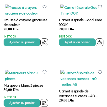
Trousse à crayons gracieuse
Carnet à spirale Good Time
de couleur
100K
20,00
Dhs
20,00
Dhs
IN STOCK
IN STOCK
Ajouter au panier
Ajouter au panier
Marqueurs blanc 3 pièces
30,00
Dhs
Carnet à spirale de
vacances sucrees – 40
IN STOCK
20,00
Dhs
feuilles A5
Ajouter au panier