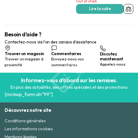
Out of stock
Lire la suite
Besoin d'aide ?
Contactez-nous via l'un des canaux d'assistance
Trouver un magasin
Commentaires
Discutez
maintenant
Trouver un magasin à
Envoyez-nous vos
Appelez-nous
proximité
commentaires
Informez-vous d'abord sur les remises.
En plus des actualités, des offres spéciales et des promotions
[mc4wp_form id="99"]
Découvrez notre site
Conditions générales
Les informations cookies
Mentions légales