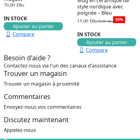
Mug en céramique de
70,00
Dhs
style nordique avec
poignée – Bleu
IN STOCK
50%
15,00
Dhs
30,00
Dhs
Le
Le
Ajouter au panier
prix
prix
Compare
initial
actuel
IN STOCK
était :
est :
Ajouter au panier
30,00 Dhs.
15,00 Dhs.
Compare
Besoin d'aide ?
Contactez-nous via l'un des canaux d'assistance
Trouver un magasin
Trouver un magasin à proximité
Commentaires
Envoyez-nous vos commentaires
Discutez maintenant
Appelez-nous