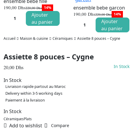
ensemble bebe fille
ensemble bebe garcon
190,00
Dhs
14%
220,00
Dhs
Le
Le
190,00
Dhs
Ajouter
14%
220,00
Dhs
prix
prix
Le
Le
initial
actuel
Ajouter
au panier
prix
prix
était :
est :
initial
actuel
au panier
220,00 Dhs.
190,00 Dhs.
était :
est :
220,00 Dhs
190,00 Dhs
Accueil
Maison & cuisine
Céramiques
Assiette 8 pouces – Cygne
Assiette 8 pouces – Cygne
In Stock
20,00
Dhs
In Stock
Livraison rapide partout au Maroc
Delivery within 3-5 working days
Paiement à la livraison
In Stock
Céramiques
Plats
Add to wishlist
Compare