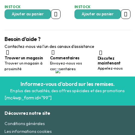
IN STOCK
IN STOCK
Ajouter au panier
Ajouter au panier
Besoin d'aide ?
Contactez-nous via l'un des canaux d'assistance
Trouver un magasin
Commentaires
Discutez
maintenant
Trouver un magasin à
Envoyez-nous vos
Appelez-nous
proximité
commentaires
Informez-vous d'abord sur les remises.
En plus des actualités, des offres spéciales et des promotions
[mc4wp_form id="99"]
Découvrez notre site
Conditions générales
Les informations cookies