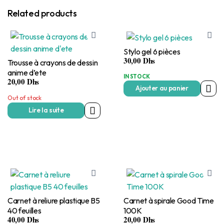
Related products
Stylo gel 6 pièces
30,00
Dhs
Trousse à crayons de dessin
anime d’ete
IN STOCK
20,00
Dhs
Ajouter au panier
Out of stock
Lire la suite
Carnet à reliure plastique B5
Carnet à spirale Good Time
40 feuilles
100K
40,00
Dhs
20,00
Dhs