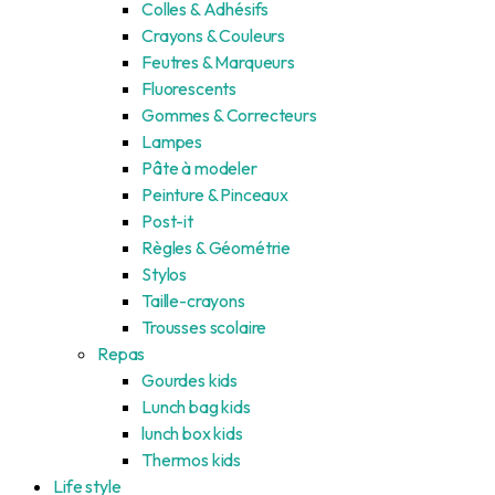
Colles & Adhésifs
Crayons & Couleurs
Feutres & Marqueurs
Fluorescents
Gommes & Correcteurs
Lampes
Pâte à modeler
Peinture & Pinceaux
Post-it
Règles & Géométrie
Stylos
Taille-crayons
Trousses scolaire
Repas
Gourdes kids
Lunch bag kids
lunch box kids
Thermos kids
Life style