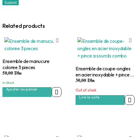
Related products
Ensemble de manucure
coloree 3 pieces
Ensemble de coupe-ongles
50,00
Dhs
en acier inoxydable + pince a
30,00
Dhs
sourcils combo
In Stock
Ajouter au panier
Out of stock
Lire la suite