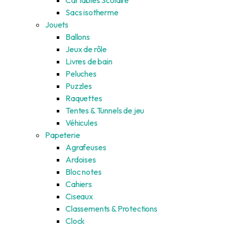
Sacs isotherme
Jouets
Ballons
Jeux de rôle
Livres de bain
Peluches
Puzzles
Raquettes
Tentes & Tunnels de jeu
Véhicules
Papeterie
Agrafeuses
Ardoises
Bloc notes
Cahiers
Ciseaux
Classements & Protections
Clock