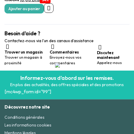
prix
prix
Ajouter au panier
initial
actuel
était :
est :
15,00 Dhs.
10,00 Dhs.
Besoin d'aide ?
Contactez-nous via l'un des canaux d'assistance
Trouver un magasin
Commentaires
Discutez
maintenant
Trouver un magasin à
Envoyez-nous vos
Appelez-nous
proximité
commentaires
Informez-vous d'abord sur les remises.
En plus des actualités, des offres spéciales et des promotions
[mc4wp_form id="99"]
Découvrez notre site
Conditions générales
Les informations cookies
Mentions légales