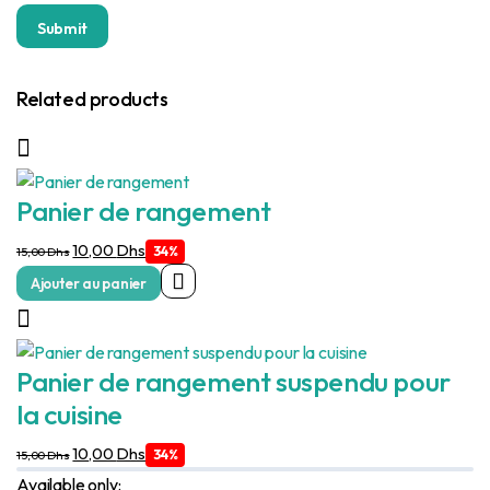
Related products
Panier de rangement
Le
Le
10,00
Dhs
34%
15,00
Dhs
prix
prix
Ajouter au panier
initial
actuel
était :
est :
15,00 Dhs.
10,00 Dhs.
Panier de rangement suspendu pour
la cuisine
Le
Le
10,00
Dhs
34%
15,00
Dhs
prix
prix
Available only: