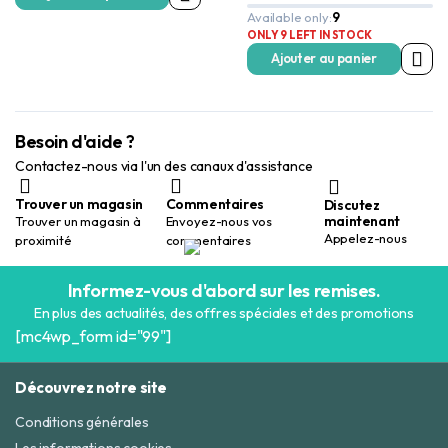
prix
prix
15,00 Dhs.
10,00 Dhs.
Available only:
9
initial
actuel
était :
est :
ONLY 9 LEFT IN STOCK
19,00 Dhs.
15,00 Dhs.
Ajouter au panier
Besoin d'aide ?
Contactez-nous via l'un des canaux d'assistance
Trouver un magasin
Commentaires
Discutez
maintenant
Trouver un magasin à
Envoyez-nous vos
Appelez-nous
proximité
commentaires
Informez-vous d'abord sur les remises.
En plus des actualités, des offres spéciales et des promotions
[mc4wp_form id="99"]
Découvrez notre site
Conditions générales
Les informations cookies