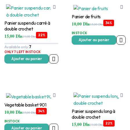
Panier de fruits
Panier suspendu carré à
10,00
Dhs
34%
15,00
Dhs
Le
Le
double crochet
prix
prix
IN STOCK
15,00
Dhs
22%
initial
actuel
19,00
Dhs
Le
Le
était :
est :
Ajouter au panier
prix
prix
15,00 Dhs.
10,00 Dhs.
Available only:
7
initial
actuel
était :
est :
ONLY 7 LEFT IN STOCK
19,00 Dhs.
15,00 Dhs.
Ajouter au panier
Vegetable basket 901
Panier suspendu long à
10,00
Dhs
34%
15,00
Dhs
Le
Le
double crochet
prix
prix
IN STOCK
15,00
Dhs
22%
initial
actuel
19,00
Dhs
Le
Le
était :
est :
Ajouter au panier