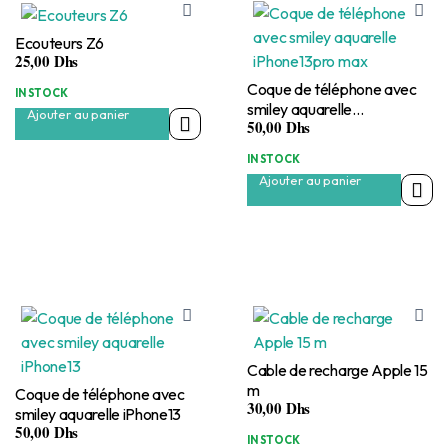
Ecouteurs Z6
25,00
Dhs
Coque de téléphone avec
IN STOCK
smiley aquarelle
Ajouter au panier
50,00
Dhs
iPhone13pro max
IN STOCK
Ajouter au panier
Cable de recharge Apple 15
m
Coque de téléphone avec
30,00
Dhs
smiley aquarelle iPhone13
50,00
Dhs
IN STOCK