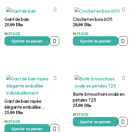
Gant de bain
Crochet en bois 6011
25,00
Dhs
20,00
Dhs
IN STOCK
IN STOCK
Ajouter au panier
Ajouter au panier
Boite à mouchoirs ovale en
pétales 723
Gant de bain rayée
25,00
Dhs
élégante emballée
25,00
Dhs
individuellement
IN STOCK
Ajouter au panier
IN STOCK
Ajouter au panier