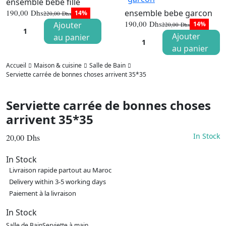
ensemble bebe fille
ensemble bebe garcon
190,00
Dhs
14%
220,00
Dhs
Le
Le
190,00
Dhs
Ajouter
14%
220,00
Dhs
prix
prix
Le
Le
initial
actuel
Ajouter
au panier
prix
prix
était :
est :
initial
actuel
au panier
220,00 Dhs.
190,00 Dhs.
était :
est :
220,00 Dhs
190,00 Dhs
Accueil
Maison & cuisine
Salle de Bain
Serviette carrée de bonnes choses arrivent 35*35
Serviette carrée de bonnes choses
arrivent 35*35
In Stock
20,00
Dhs
In Stock
Livraison rapide partout au Maroc
Delivery within 3-5 working days
Paiement à la livraison
In Stock
Salle de Bain
Serviette à main