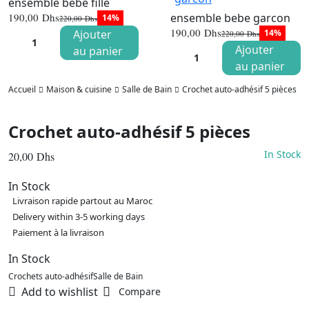
ensemble bebe fille
ensemble bebe garcon
190,00
Dhs
14%
220,00
Dhs
Le
Le
190,00
Dhs
Ajouter
14%
220,00
Dhs
prix
prix
Le
Le
initial
actuel
Ajouter
au panier
prix
prix
était :
est :
initial
actuel
au panier
220,00 Dhs.
190,00 Dhs.
était :
est :
220,00 Dhs
190,00 Dhs
Accueil
Maison & cuisine
Salle de Bain
Crochet auto-adhésif 5 pièces
Crochet auto-adhésif 5 pièces
In Stock
20,00
Dhs
In Stock
Livraison rapide partout au Maroc
Delivery within 3-5 working days
Paiement à la livraison
In Stock
Crochets auto-adhésif
Salle de Bain
Add to wishlist
Compare