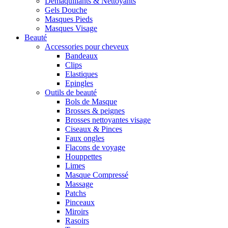
Démaquillants & Nettoyants
Gels Douche
Masques Pieds
Masques Visage
Beauté
Accessories pour cheveux
Bandeaux
Clips
Elastiques
Epingles
Outils de beauté
Bols de Masque
Brosses & peignes
Brosses nettoyantes visage
Ciseaux & Pinces
Faux ongles
Flacons de voyage
Houppettes
Limes
Masque Compressé
Massage
Patchs
Pinceaux
Miroirs
Rasoirs