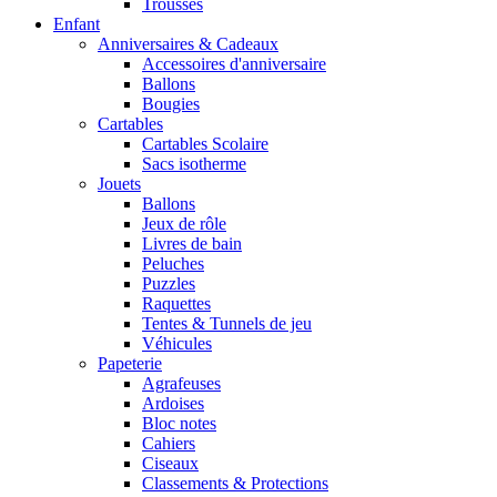
Trousses
Enfant
Anniversaires & Cadeaux
Accessoires d'anniversaire
Ballons
Bougies
Cartables
Cartables Scolaire
Sacs isotherme
Jouets
Ballons
Jeux de rôle
Livres de bain
Peluches
Puzzles
Raquettes
Tentes & Tunnels de jeu
Véhicules
Papeterie
Agrafeuses
Ardoises
Bloc notes
Cahiers
Ciseaux
Classements & Protections