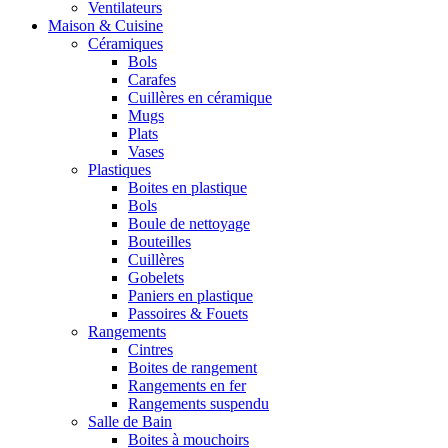
Ventilateurs
Maison & Cuisine
Céramiques
Bols
Carafes
Cuillères en céramique
Mugs
Plats
Vases
Plastiques
Boites en plastique
Bols
Boule de nettoyage
Bouteilles
Cuillères
Gobelets
Paniers en plastique
Passoires & Fouets
Rangements
Cintres
Boites de rangement
Rangements en fer
Rangements suspendu
Salle de Bain
Boites à mouchoirs