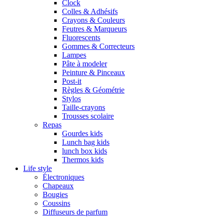
Clock
Colles & Adhésifs
Crayons & Couleurs
Feutres & Marqueurs
Fluorescents
Gommes & Correcteurs
Lampes
Pâte à modeler
Peinture & Pinceaux
Post-it
Règles & Géométrie
Stylos
Taille-crayons
Trousses scolaire
Repas
Gourdes kids
Lunch bag kids
lunch box kids
Thermos kids
Life style
Électroniques
Chapeaux
Bougies
Coussins
Diffuseurs de parfum