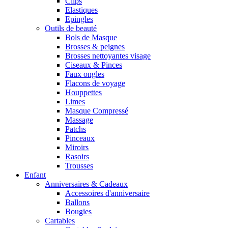
Clips
Elastiques
Epingles
Outils de beauté
Bols de Masque
Brosses & peignes
Brosses nettoyantes visage
Ciseaux & Pinces
Faux ongles
Flacons de voyage
Houppettes
Limes
Masque Compressé
Massage
Patchs
Pinceaux
Miroirs
Rasoirs
Trousses
Enfant
Anniversaires & Cadeaux
Accessoires d'anniversaire
Ballons
Bougies
Cartables