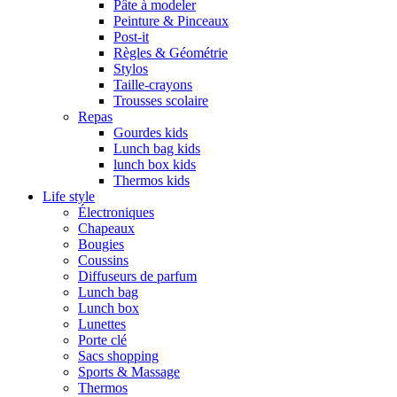
Pâte à modeler
Peinture & Pinceaux
Post-it
Règles & Géométrie
Stylos
Taille-crayons
Trousses scolaire
Repas
Gourdes kids
Lunch bag kids
lunch box kids
Thermos kids
Life style
Électroniques
Chapeaux
Bougies
Coussins
Diffuseurs de parfum
Lunch bag
Lunch box
Lunettes
Porte clé
Sacs shopping
Sports & Massage
Thermos