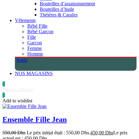
Bouteilles d’assaisonnement
Bouteilles d’huile
Théières & Carafes
Vêtements
Bébé Fille
Bébé Garçon
Fille
Garçon
Femme
Homme
Solde
NOS MAGASINS
Bonnes affaires
Add to wishlist
Ensemble Fille Jean
550,00
Dhs
Le prix initial était : 550,00 Dhs.
450,00
Dhs
Le prix
actuel est : 450,00 Dhs.