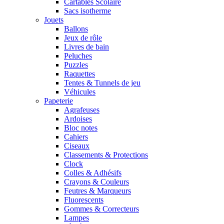
Cartables Scolaire
Sacs isotherme
Jouets
Ballons
Jeux de rôle
Livres de bain
Peluches
Puzzles
Raquettes
Tentes & Tunnels de jeu
Véhicules
Papeterie
Agrafeuses
Ardoises
Bloc notes
Cahiers
Ciseaux
Classements & Protections
Clock
Colles & Adhésifs
Crayons & Couleurs
Feutres & Marqueurs
Fluorescents
Gommes & Correcteurs
Lampes