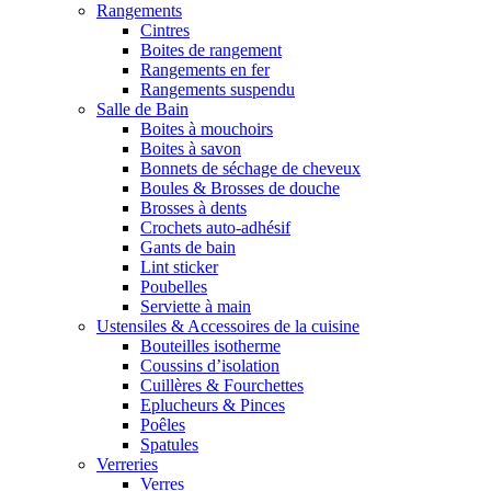
Rangements
Cintres
Boites de rangement
Rangements en fer
Rangements suspendu
Salle de Bain
Boites à mouchoirs
Boites à savon
Bonnets de séchage de cheveux
Boules & Brosses de douche
Brosses à dents
Crochets auto-adhésif
Gants de bain
Lint sticker
Poubelles
Serviette à main
Ustensiles & Accessoires de la cuisine
Bouteilles isotherme
Coussins d’isolation
Cuillères & Fourchettes
Eplucheurs & Pinces
Poêles
Spatules
Verreries
Verres