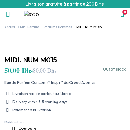
Livraison gratuite à partir de 200 DHs.
0
Accueil
Midi Parfum
Parfums Hommes
MIDI. NUM M015
MIDI. NUM M015
50,00
Dhs
80,00
Dhs
Out of stock
Le
Le
prix
prix
initial
actuel
Eau de Parfum Concentr? Inspir? de:Creed Aventus
était :
est :
80,00 Dhs.
50,00 Dhs.
Livraison rapide partout au Maroc
Delivery within 3-5 working days
Paiement à la livraison
Midi Parfum
Compare