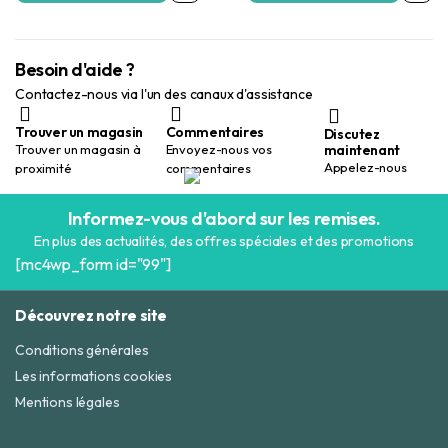
80,00 Dhs.
50,00 Dhs.
80,00 Dhs.
50,00 Dhs.
Besoin d'aide ?
Contactez-nous via l'un des canaux d'assistance
Trouver un magasin
Commentaires
Discutez
maintenant
Trouver un magasin à
Envoyez-nous vos
Appelez-nous
proximité
commentaires
Informez-vous d'abord sur les remises.
En plus des actualités, des offres spéciales et des promotions
[mc4wp_form id="99"]
Découvrez notre site
Conditions générales
Les informations cookies
Mentions légales