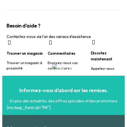
Besoin d'aide ?
Contactez-nous via l'un des canaux d'assistance
Discutez
Trouver un magasin
Commentaires
maintenant
Trouver un magasin à
Envoyez-nous vos
proximité
commentaires
Appelez-nous
Informez-vous d'abord sur les remises.
En plus des actualités, des offres spéciales et des promotions
[mc4wp_form id="99"]