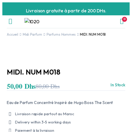
Livraison gratuite à partir de 200 DHs.
0
Accueil
Midi Parfum
Parfums Hommes
MIDI. NUM M018
MIDI. NUM M018
50,00
Dhs
80,00
Dhs
In Stock
Le
Le
prix
prix
initial
actuel
était :
est :
Eau de Parfum Concentré Inspiré de: Hugo Boss The Scent
80,00 Dhs.
50,00 Dhs.
Livraison rapide partout au Maroc
Delivery within 3-5 working days
Paiement à la livraison