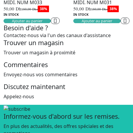
MIDI. NUM M033
MIDI. NUM M031
50,00
Dhs
50,00
Dhs
38%
38%
80,00
Dhs
80,00
Dhs
Le
Le
Le
Le
IN STOCK
IN STOCK
prix
prix
prix
prix
Ajouter au panier
Ajouter au panier
initial
actuel
initial
actuel
était :
est :
était :
est :
Besoin d'aide ?
80,00 Dhs.
50,00 Dhs.
80,00 Dhs.
50,00 Dhs.
Contactez-nous via l'un des canaux d'assistance
Trouver un magasin
Trouver un magasin à proximité
Commentaires
Envoyez-nous vos commentaires
Discutez maintenant
Appelez-nous
Informez-vous d'abord sur les remises.
En plus des actualités, des offres spéciales et des