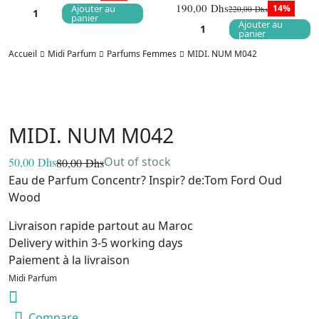
Le
Le
190,00
Dhs
Ajouter au
14%
220,00
Dhs
prix
prix
Le
Le
panier
initial
actuel
Ajouter au
prix
prix
était :
est :
panier
initial
actuel
220,00 Dhs.
190,00 Dhs.
était :
est :
Accueil
Midi Parfum
Parfums Femmes
MIDI. NUM M042
220,00 Dhs
190,00 Dhs
MIDI. NUM M042
Out of stock
50,00
Dhs
80,00
Dhs
Le
Le
Eau de Parfum Concentr? Inspir? de:Tom Ford Oud
prix
prix
initial
actuel
Wood
était :
est :
80,00 Dhs.
50,00 Dhs.
Livraison rapide partout au Maroc
Delivery within 3-5 working days
Paiement à la livraison
Midi Parfum
Compare