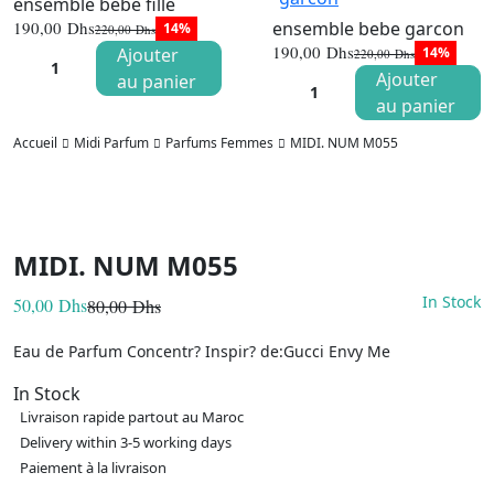
ensemble bebe fille
ensemble bebe garcon
190,00
Dhs
14%
220,00
Dhs
Le
Le
190,00
Dhs
Ajouter
14%
220,00
Dhs
prix
prix
Le
Le
initial
actuel
Ajouter
au panier
prix
prix
était :
est :
initial
actuel
au panier
220,00 Dhs.
190,00 Dhs.
était :
est :
220,00 Dhs
190,00 Dhs
Accueil
Midi Parfum
Parfums Femmes
MIDI. NUM M055
MIDI. NUM M055
In Stock
50,00
Dhs
80,00
Dhs
Le
Le
prix
prix
initial
actuel
Eau de Parfum Concentr? Inspir? de:Gucci Envy Me
était :
est :
80,00 Dhs.
50,00 Dhs.
In Stock
Livraison rapide partout au Maroc
Delivery within 3-5 working days
Paiement à la livraison