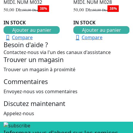
MIDI. NUM M032
MIDI. NUM M028
38%
38%
50,00
Dhs
50,00
Dhs
80,00
Dhs
80,00
Dhs
Le
Le
Le
Le
prix
prix
prix
prix
initial
actuel
IN STOCK
initial
actuel
IN STOCK
était :
est :
était :
est :
Ajouter au panier
Ajouter au panier
80,00 Dhs.
50,00 Dhs.
80,00 Dhs.
50,00 Dhs.
Compare
Compare
Besoin d'aide ?
Contactez-nous via l'un des canaux d'assistance
Trouver un magasin
Trouver un magasin à proximité
Commentaires
Envoyez-nous vos commentaires
Discutez maintenant
Appelez-nous
Informez-vous d'abord sur les remises.