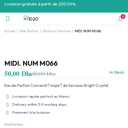
Livraison gratuite à partir de 200 DHs.
0
Accueil
Midi Parfum
Parfums Femmes
MIDI. NUM M066
MIDI. NUM M066
50,00
Dhs
80,00
Dhs
In Stock
Le
Le
prix
prix
initial
actuel
Eau de Parfum Concentr? Inspir? de:Versace Bright Crystal
était :
est :
80,00 Dhs.
50,00 Dhs.
Livraison rapide partout au Maroc
Delivery within 3-5 working days
Paiement à la livraison
Midi Parfum