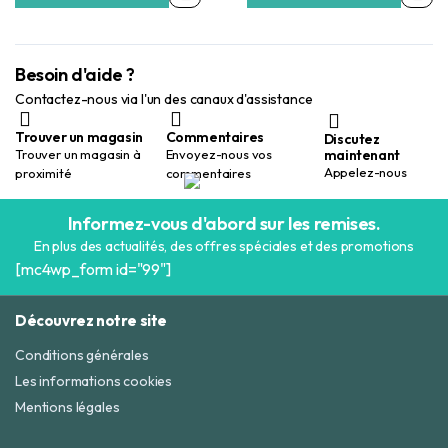
80,00 Dhs.
50,00 Dhs.
80,00 Dhs.
50,00 Dhs.
Besoin d'aide ?
Contactez-nous via l'un des canaux d'assistance
Trouver un magasin
Commentaires
Discutez
maintenant
Trouver un magasin à
Envoyez-nous vos
Appelez-nous
proximité
commentaires
Informez-vous d'abord sur les remises.
En plus des actualités, des offres spéciales et des promotions
[mc4wp_form id="99"]
Découvrez notre site
Conditions générales
Les informations cookies
Mentions légales