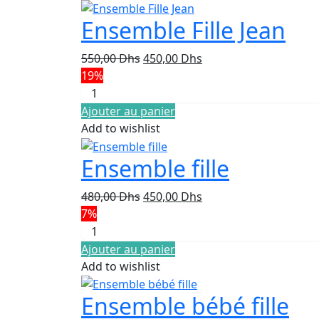
Ensemble Fille Jean
Le
Le
550,00
Dhs
450,00
Dhs
prix
prix
19%
initial
actuel
était :
est :
Ajouter au panier
550,00 Dhs.
450,00 Dhs.
Add to wishlist
Ensemble fille
Le
Le
480,00
Dhs
450,00
Dhs
prix
prix
7%
initial
actuel
était :
est :
Ajouter au panier
480,00 Dhs.
450,00 Dhs.
Add to wishlist
Ensemble bébé fille