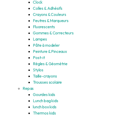
Clock
Colles & Adhésifs
Crayons & Couleurs
Feutres & Marqueurs
Fluorescents
Gommes & Correcteurs
Lampes
Pâte à modeler
Peinture & Pinceaux
Post-it
Règles & Géométrie
Stylos
Taille-crayons
Trousses scolaire
Repas
Gourdes kids
Lunch bag kids
lunch box kids
Thermos kids