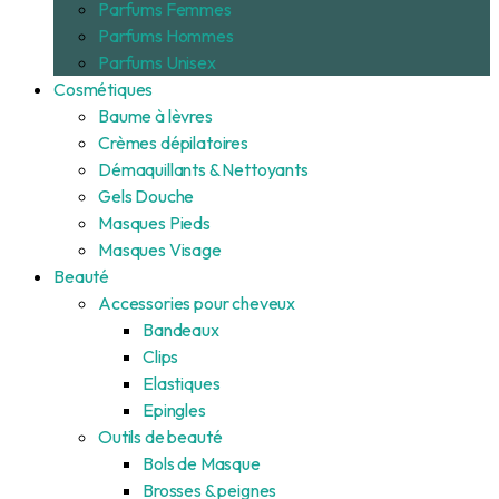
Parfums Femmes
Parfums Hommes
Parfums Unisex
Cosmétiques
Baume à lèvres
Crèmes dépilatoires
Démaquillants & Nettoyants
Gels Douche
Masques Pieds
Masques Visage
Beauté
Accessories pour cheveux
Bandeaux
Clips
Elastiques
Epingles
Outils de beauté
Bols de Masque
Brosses & peignes