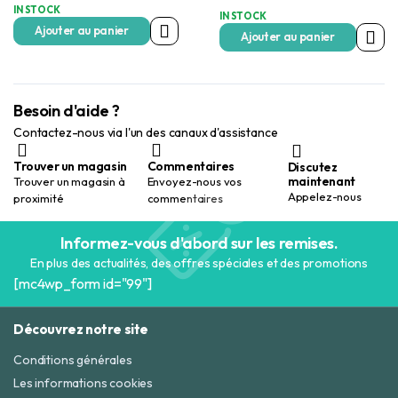
prix
prix
IN STOCK
IN STOCK
initial
actuel
Ajouter au panier
était :
est :
Ajouter au panier
290,00 Dhs.
145,00 Dhs.
Besoin d'aide ?
Contactez-nous via l'un des canaux d'assistance
Trouver un magasin
Commentaires
Discutez
maintenant
Trouver un magasin à
Envoyez-nous vos
Appelez-nous
proximité
commentaires
Informez-vous d'abord sur les remises.
En plus des actualités, des offres spéciales et des promotions
[mc4wp_form id="99"]
Découvrez notre site
Conditions générales
Les informations cookies