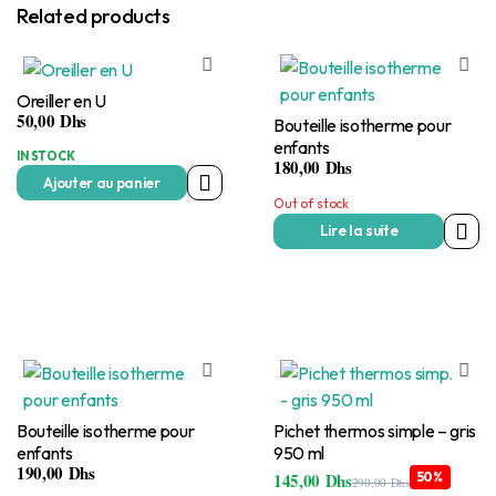
Related products
Oreiller en U
50,00
Dhs
Bouteille isotherme pour
enfants
IN STOCK
180,00
Dhs
Ajouter au panier
Out of stock
Lire la suite
Bouteille isotherme pour
Pichet thermos simple – gris
enfants
950 ml
190,00
Dhs
145,00
Dhs
50%
290,00
Dhs
Le
Le