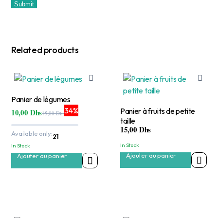
Related products
Panier de légumes
34%
Panier à fruits de petite
10,00
Dhs
15,00
Dhs
Le
Le
taille
prix
prix
15,00
Dhs
initial
actuel
Available only:
21
était :
est :
In Stock
In Stock
15,00 Dhs.
10,00 Dhs.
Ajouter au panier
Ajouter au panier