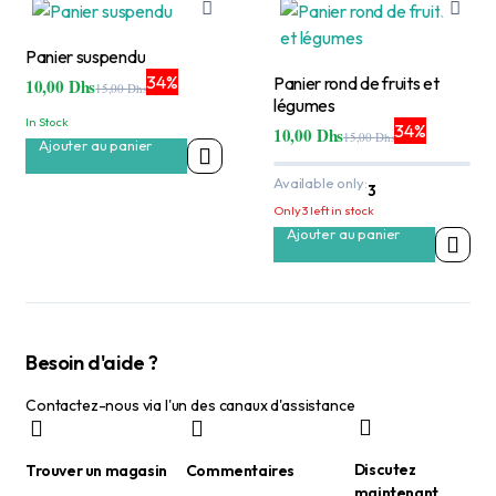
Panier suspendu
34%
Panier rond de fruits et
10,00
Dhs
15,00
Dhs
Le
Le
légumes
prix
prix
In Stock
34%
initial
actuel
10,00
Dhs
15,00
Dhs
Ajouter au panier
Le
Le
était :
est :
prix
prix
15,00 Dhs.
10,00 Dhs.
initial
actuel
Available only:
3
était :
est :
Only 3 left in stock
15,00 Dhs.
10,00 Dhs.
Ajouter au panier
Besoin d'aide ?
Contactez-nous via l'un des canaux d'assistance
Discutez
Trouver un magasin
Commentaires
maintenant