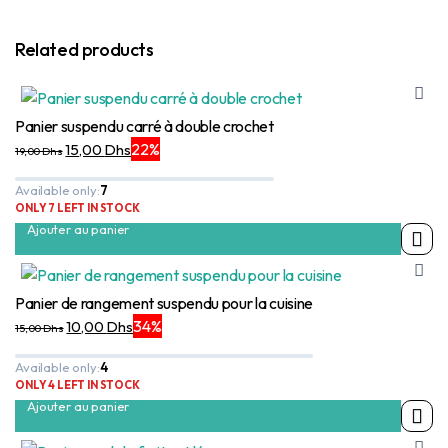
Related products
Panier suspendu carré à double crochet
Le
Le
22%
15,00
Dhs
19,00
Dhs
prix
prix
Available only:
7
initial
actuel
ONLY 7 LEFT IN STOCK
était :
est :
Ajouter au panier
19,00 Dhs.
15,00 Dhs.
Panier de rangement suspendu pour la cuisine
Le
Le
34%
10,00
Dhs
15,00
Dhs
prix
prix
Available only:
4
initial
actuel
ONLY 4 LEFT IN STOCK
était :
est :
Ajouter au panier
15,00 Dhs.
10,00 Dhs.