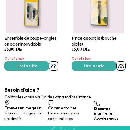
Ensemble de coupe-ongles
Pince a sourcils (bouche
en acier inoxydable
plate)
25,00
Dhs
15,00
Dhs
Out of stock
Out of stock
Lire la suite
Lire la suite
Besoin d'aide ?
Contactez-nous via l'un des canaux d'assistance
Trouver un magasin
Commentaires
Discutez
maintenant
Trouver un magasin à
Envoyez-nous vos
Appelez-nous
proximité
commentaires