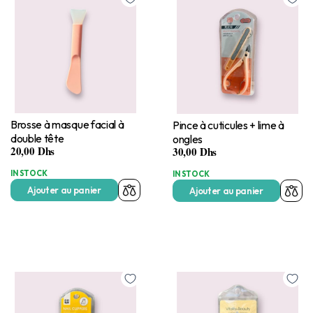
Brosse à masque facial à
Pince à cuticules + lime à
double tête
ongles
20,00
Dhs
30,00
Dhs
IN STOCK
IN STOCK
Ajouter au panier
Ajouter au panier