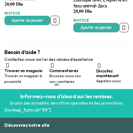
20,00
Dhs
tissu animal-2pcs
20,00
Dhs
IN STOCK
Ajouter au panier
IN STOCK
Ajouter au panier
Besoin d'aide ?
Contactez-nous via l'un des canaux d'assistance
Trouver un magasin
Commentaires
Discutez
maintenant
Trouver un magasin à
Envoyez-nous vos
Appelez-nous
proximité
commentaires
Informez-vous d'abord sur les remises.
En plus des actualités, des offres spéciales et des promotions
[mc4wp_form id="99"]
Découvrez notre site