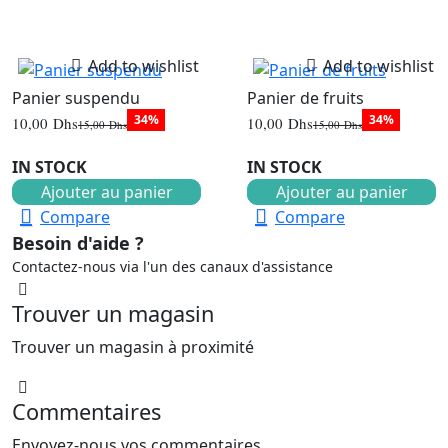
Add to wishlist
Add to wishlist
Panier suspendu
Panier de fruits
34%
34%
10,00
Dhs
10,00
Dhs
15,00
Dhs
15,00
Dhs
Le
Le
Le
Le
prix
prix
prix
prix
initial
actuel
IN STOCK
initial
actuel
IN STOCK
était :
est :
était :
est :
Ajouter au panier
Ajouter au panier
15,00 Dhs.
10,00 Dhs.
15,00 Dhs.
10,00 Dhs.
Compare
Compare
Besoin d'aide ?
Contactez-nous via l'un des canaux d'assistance
Trouver un magasin
Trouver un magasin à proximité
Commentaires
Envoyez-nous vos commentaires