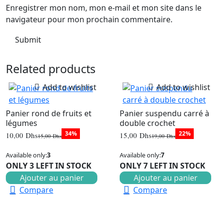
Enregistrer mon nom, mon e-mail et mon site dans le
navigateur pour mon prochain commentaire.
Related products
Add to wishlist
Add to wishlist
Panier rond de fruits et
Panier suspendu carré à
légumes
double crochet
34%
22%
10,00
Dhs
15,00
Dhs
15,00
Dhs
19,00
Dhs
Le
Le
Le
Le
prix
prix
prix
prix
Available only:
3
Available only:
7
initial
actuel
initial
actuel
était :
est :
était :
est :
ONLY 3 LEFT IN STOCK
ONLY 7 LEFT IN STOCK
15,00 Dhs.
10,00 Dhs.
19,00 Dhs.
15,00 Dhs.
Ajouter au panier
Ajouter au panier
Compare
Compare