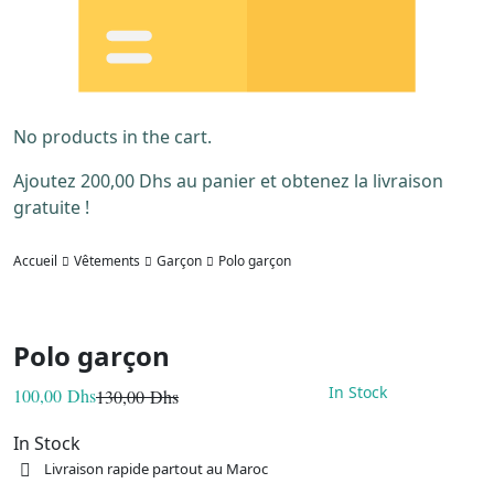
No products in the cart.
Ajoutez
200,00
Dhs
au panier et obtenez la livraison
gratuite !
Accueil
Vêtements
Garçon
Polo garçon
Polo garçon
In Stock
100,00
Dhs
130,00
Dhs
Le
Le
prix
prix
initial
actuel
In Stock
était :
est :
Livraison rapide partout au Maroc
130,00 Dhs.
100,00 Dhs.