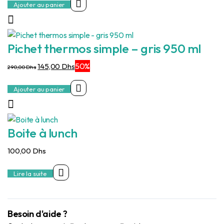
Ajouter au panier
Pichet thermos simple – gris 950 ml
Le
Le
50%
145,00
Dhs
290,00
Dhs
prix
prix
initial
actuel
Ajouter au panier
était :
est :
290,00 Dhs.
145,00 Dhs.
Boite à lunch
100,00
Dhs
Lire la suite
Besoin d'aide ?