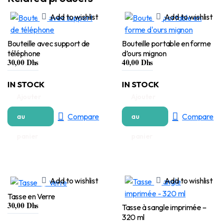
Add to wishlist
Add to wishlist
Bouteille avec support de
Bouteille portable en forme
téléphone
d’ours mignon
30,00
Dhs
40,00
Dhs
IN STOCK
IN STOCK
Ajouter
Ajouter
Compare
Compare
au
au
panier
panier
Add to wishlist
Add to wishlist
Tasse en Verre
30,00
Dhs
Tasse à sangle imprimée –
320 ml