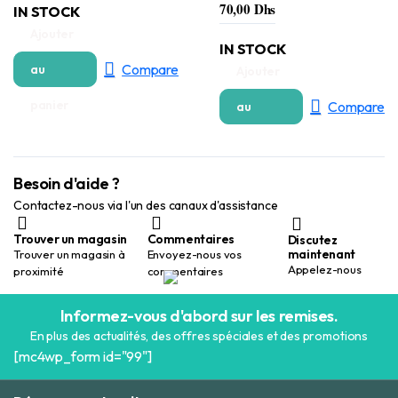
70,00
Dhs
IN STOCK
Ajouter
IN STOCK
Compare
au
Ajouter
panier
Compare
au
panier
Besoin d'aide ?
Contactez-nous via l'un des canaux d'assistance
Trouver un magasin
Commentaires
Discutez
maintenant
Trouver un magasin à
Envoyez-nous vos
Appelez-nous
proximité
commentaires
Informez-vous d'abord sur les remises.
En plus des actualités, des offres spéciales et des promotions
[mc4wp_form id="99"]