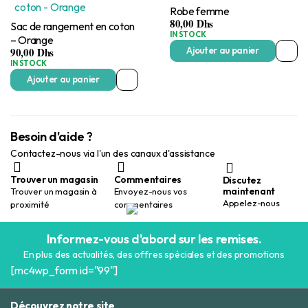
Robe femme
80,00
Dhs
Sac de rangement en coton
IN STOCK
– Orange
90,00
Dhs
Ajouter au panier
IN STOCK
Ajouter au panier
Besoin d'aide ?
Contactez-nous via l'un des canaux d'assistance
Trouver un magasin
Commentaires
Discutez
maintenant
Trouver un magasin à
Envoyez-nous vos
Appelez-nous
proximité
commentaires
Informez-vous d'abord sur les remises.
En plus des actualités, des offres spéciales et des promotions
[mc4wp_form id="99"]
Découvrez notre site