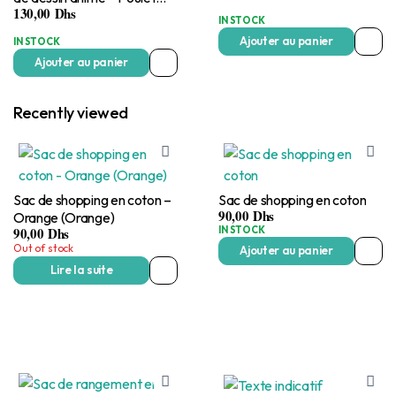
130,00
Dhs
mignon
IN STOCK
Ajouter au panier
IN STOCK
Ajouter au panier
Recently viewed
Sac de shopping en coton –
Sac de shopping en coton
90,00
Dhs
Orange (Orange)
90,00
Dhs
IN STOCK
Out of stock
Ajouter au panier
Lire la suite