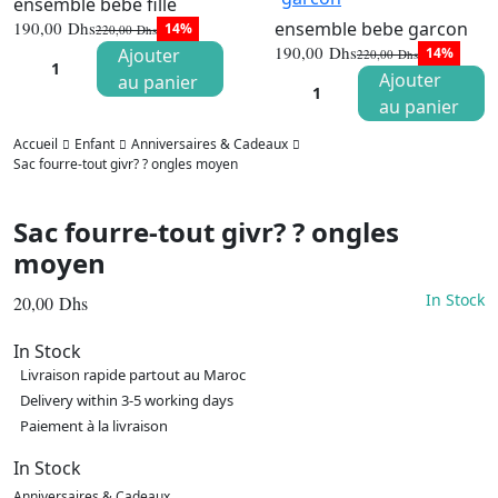
ensemble bebe fille
ensemble bebe garcon
190,00
Dhs
14%
220,00
Dhs
Le
Le
190,00
Dhs
Ajouter
14%
220,00
Dhs
prix
prix
Le
Le
initial
actuel
Ajouter
au panier
prix
prix
était :
est :
initial
actuel
au panier
220,00 Dhs.
190,00 Dhs.
était :
est :
220,00 Dhs
190,00 Dhs
Accueil
Enfant
Anniversaires & Cadeaux
Sac fourre-tout givr? ? ongles moyen
Sac fourre-tout givr? ? ongles
moyen
In Stock
20,00
Dhs
In Stock
Livraison rapide partout au Maroc
Delivery within 3-5 working days
Paiement à la livraison
In Stock
Anniversaires & Cadeaux