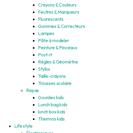
Crayons & Couleurs
Feutres & Marqueurs
Fluorescents
Gommes & Correcteurs
Lampes
Pâte à modeler
Peinture & Pinceaux
Post-it
Règles & Géométrie
Stylos
Taille-crayons
Trousses scolaire
Repas
Gourdes kids
Lunch bag kids
lunch box kids
Thermos kids
Life style
Électroniques