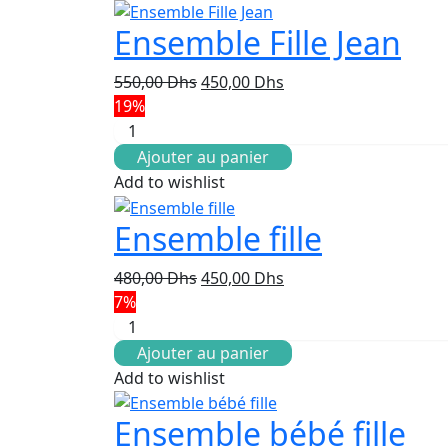
Ensemble Fille Jean
Le
Le
550,00
Dhs
450,00
Dhs
prix
prix
19%
initial
actuel
était :
est :
Ajouter au panier
550,00 Dhs.
450,00 Dhs.
Add to wishlist
Ensemble fille
Le
Le
480,00
Dhs
450,00
Dhs
prix
prix
7%
initial
actuel
était :
est :
Ajouter au panier
480,00 Dhs.
450,00 Dhs.
Add to wishlist
Ensemble bébé fille