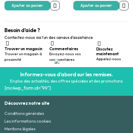
Ajouter au panier
Ajouter au panier
Besoin d'aide ?
Contactez-nous via l'un des canaux d'assistance
Trouver un magasin
Commentaires
Discutez
maintenant
Trouver un magasin à
Envoyez-nous vos
Appelez-nous
proximité
commentaires
Informez-vous d'abord sur les remises.
En plus des actualités, des offres spéciales et des promotions
[mc4wp_form id="99"]
Découvrez notre site
Conditions générales
Les informations cookies
Mentions légales