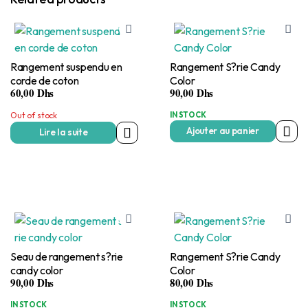
Rangement suspendu en
Rangement S?rie Candy
corde de coton
Color
60,00
Dhs
90,00
Dhs
Out of stock
IN STOCK
Ajouter au panier
Lire la suite
Seau de rangement s?rie
Rangement S?rie Candy
candy color
Color
90,00
Dhs
80,00
Dhs
IN STOCK
IN STOCK